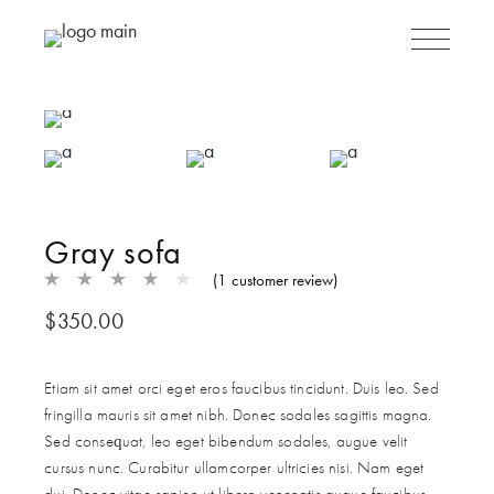
Skip to the content
Gray sofa
(
1
customer review)
$
350.00
Etiam sit amet orci eget eros faucibus tincidunt. Duis leo. Sed
fringilla mauris sit amet nibh. Donec sodales sagittis magna.
Sed consequat, leo eget bibendum sodales, augue velit
cursus nunc. Curabitur ullamcorper ultricies nisi. Nam eget