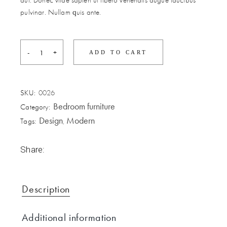
dui. Donec vitae sapien ut libero venenatis augue faucibus
pulvinar. Nullam quis ante.
Gray sofa quantity
ADD TO CART
SKU:
0026
Bedroom furniture
Category:
Design
Modern
Tags:
,
Share:
Description
Additional information