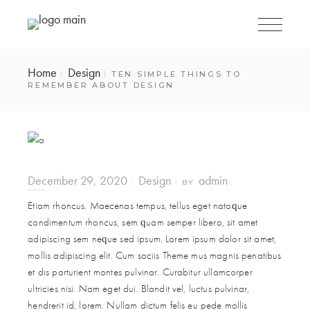
Home
Design
TEN SIMPLE THINGS TO
REMEMBER ABOUT DESIGN
December 29, 2020
Design
admin
BY
Ten simple things to remember about design
Etiam rhoncus. Maecenas tempus, tellus eget natoque
condimentum rhoncus, sem quam semper libero, sit amet
adipiscing sem neque sed ipsum. Lorem ipsum dolor sit amet,
mollis adipiscing elit. Cum sociis Theme mus magnis penatibus
et dis parturient montes pulvinar. Curabitur ullamcorper
ultricies nisi. Nam eget dui. Blandit vel, luctus pulvinar,
hendrerit id, lorem. Nullam dictum felis eu pede mollis