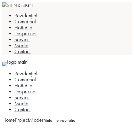
Skip to the content
Rezidențial
Comercial
HoReCa
Despre noi
Servicii
Media
Contact
Rezidențial
Comercial
HoReCa
Despre noi
Servicii
Media
Contact
Home
Project
Modern
Into the inspiration