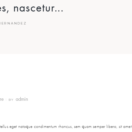
s, nascetur...
 HERNANDEZ
re
admin
BY
ellus eget natoque condimentum rhoncus, sem quam semper libero, sit ame