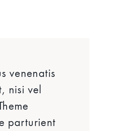
us venenatis
 nisi vel
 Theme
e parturient